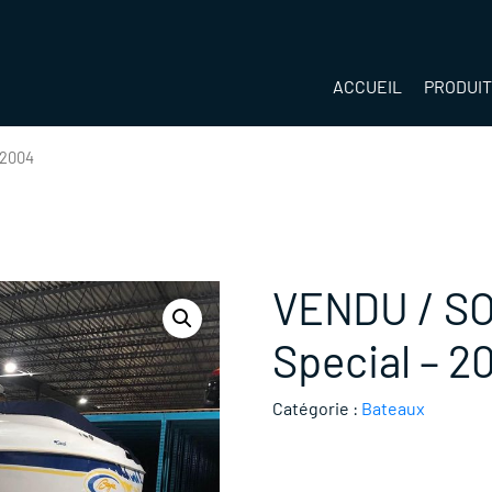
ACCUEIL
PRODUI
 2004
VENDU / SO
Special – 2
Catégorie :
Bateaux