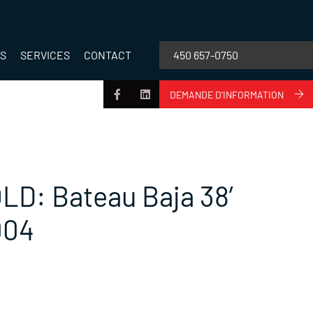
TS
SERVICES
CONTACT
450 657-0750
DEMANDE D'INFORMATION
LD: Bateau Baja 38′
004