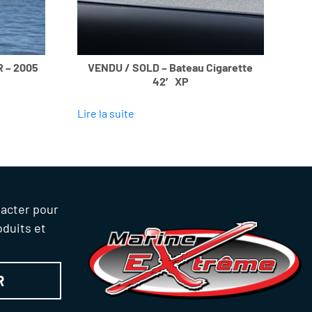
R – 2005
VENDU / SOLD – Bateau Cigarette
42′ XP
Lire la suite
tacter pour
oduits et
R