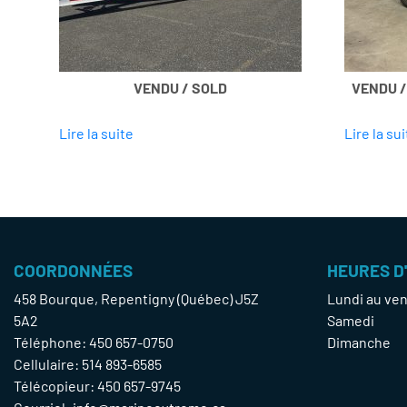
VENDU / SOLD
VENDU / 
Lire la suite
Lire la sui
COORDONNÉES
HEURES D
458 Bourque, Repentigny (Québec) J5Z
Lundi au ve
5A2
Samedi
Téléphone:
450 657-0750
Dimanche
Cellulaire:
514 893-6585
Télécopieur: 450 657-9745