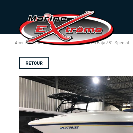
Accueil
/
Bateaux
/ VENDU / SOLD: Bateau Baja 38′ Special –
RETOUR