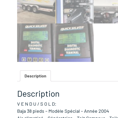
Description
Description
V E N D U / S O L D:
Baja 38 pieds – Modèle Spécial – Année 2004
Air climatisé – Génératrice – Toit Campeur – Toi