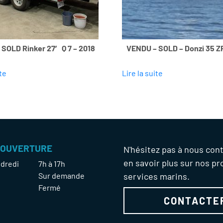
SOLD Rinker 27′ Q 7 – 2018
VENDU – SOLD – Donzi 35 Z
te
Lire la suite
'OUVERTURE
N'hésitez pas à nous con
en savoir plus sur nos pr
ndredi
7h à 17h
Sur demande
services marins.
Fermé
CONTACTE