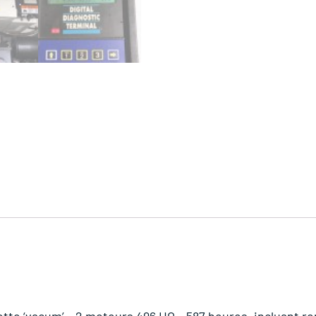
lette ‘vacum’ – 2 moteurs 496 HO – 587 heures, incluant r